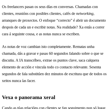
Os freelancers pasan os seus días en conversas. Chamadas con
clientes, reunións con posibles clientes, cafés de
networking
,
arranques de proxectos. O enfoque “correcto” é abrir un documento
despois de cada un e escribir notas. Na realidade? Xa estás a correr
cara á seguinte cousa, e as notas nunca se escriben.
As
notas de voz
cambian isto completamente. Rematas unha
chamada, dás a gravar e pasas 60 segundos falando sobre o que se
discutiu. A IA transcríbeo, extrae os puntos clave, saca calquera
elemento de acción e vincula todo co contacto relevante. Sesenta
segundos de fala substitúen dez minutos de escritura que de todos os
xeitos nunca ías facer.
Vexa o panorama xeral
Cando as túas relacións con clientes se fan seguimento nun só lugar,