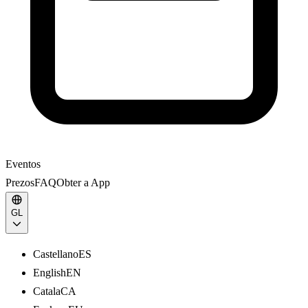
Eventos
Prezos
FAQ
Obter a App
GL
Castellano
ES
English
EN
Catala
CA