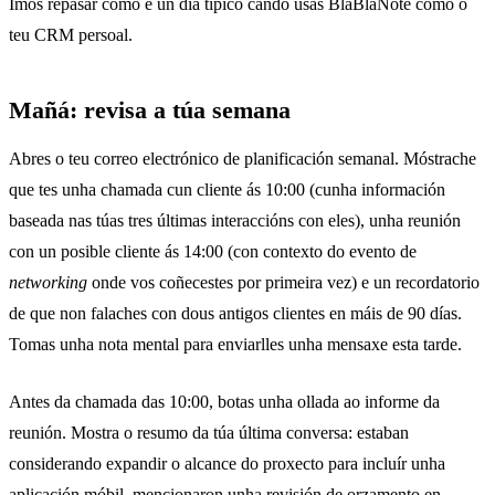
Imos repasar como é un día típico cando usas BlaBlaNote como o
teu CRM persoal.
Mañá: revisa a túa semana
Abres o teu correo electrónico de planificación semanal. Móstrache
que tes unha chamada cun cliente ás 10:00 (cunha información
baseada nas túas tres últimas interaccións con eles), unha reunión
con un posible cliente ás 14:00 (con contexto do evento de
networking
onde vos coñecestes por primeira vez) e un recordatorio
de que non falaches con dous antigos clientes en máis de 90 días.
Tomas unha nota mental para enviarlles unha mensaxe esta tarde.
Antes da chamada das 10:00, botas unha ollada ao
informe da
reunión
. Mostra o resumo da túa última conversa: estaban
considerando expandir o alcance do proxecto para incluír unha
aplicación móbil, mencionaron unha revisión de orzamento en