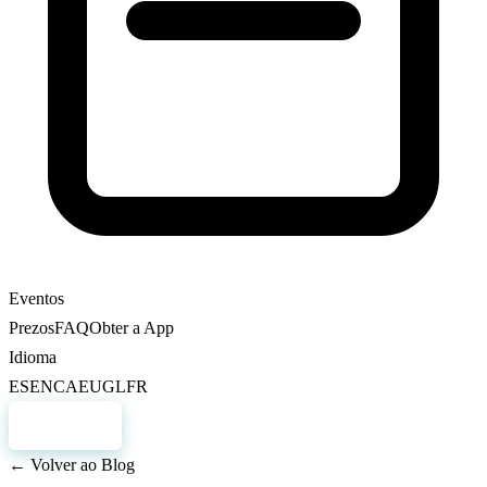
Eventos
Prezos
FAQ
Obter a App
Idioma
ES
EN
CA
EU
GL
FR
Rexistro
← Volver ao Blog