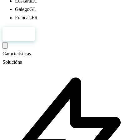
Euskara
EU
Galego
GL
Francais
FR
Rexistro
Características
Solucións