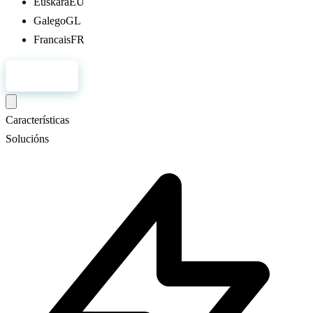
Euskara
EU
Galego
GL
Francais
FR
Rexistro
Características
Solucións