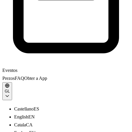
Eventos
Prezos
FAQ
Obter a App
GL
Castellano
ES
English
EN
Catala
CA