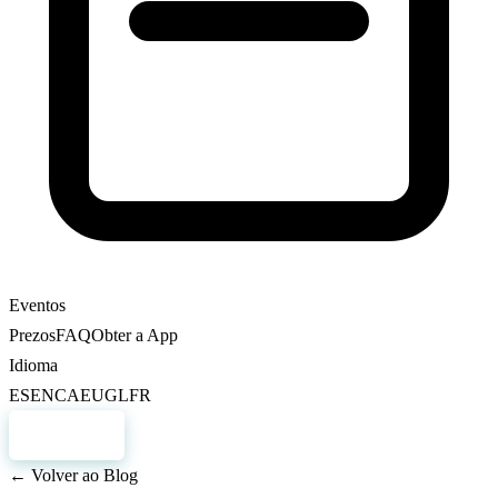
Eventos
Prezos
FAQ
Obter a App
Idioma
ES
EN
CA
EU
GL
FR
Rexistro
← Volver ao Blog