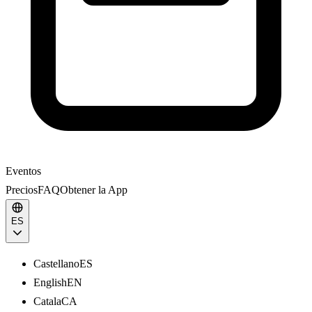
Eventos
Precios
FAQ
Obtener la App
ES
Castellano
ES
English
EN
Catala
CA