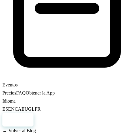
Eventos
Precios
FAQ
Obtener la App
Idioma
ES
EN
CA
EU
GL
FR
Registro
← Volver al Blog