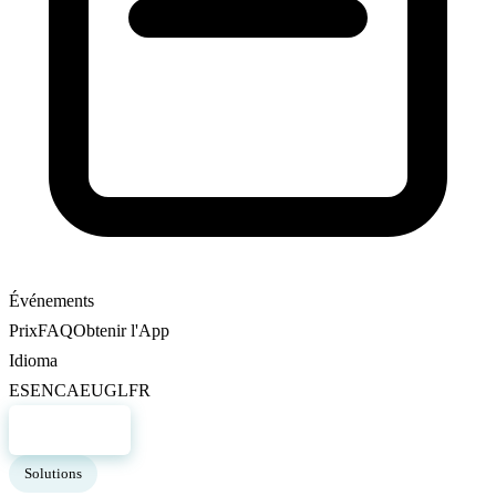
Événements
Prix
FAQ
Obtenir l'App
Idioma
ES
EN
CA
EU
GL
FR
S'inscrire
Solutions