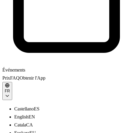
Événements
Prix
FAQ
Obtenir l'App
FR
Castellano
ES
English
EN
Catala
CA
Euskara
EU