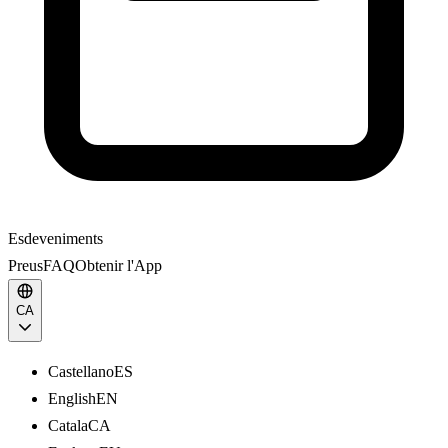
Esdeveniments
Preus
FAQ
Obtenir l'App
CA
Castellano
ES
English
EN
Catala
CA