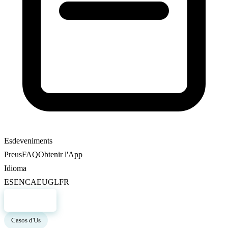
Esdeveniments
Preus
FAQ
Obtenir l'App
Idioma
ES
EN
CA
EU
GL
FR
Registre
Casos d'Us