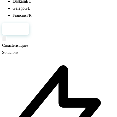
Euskara
EU
Galego
GL
Francais
FR
Registre
Característiques
Solucions