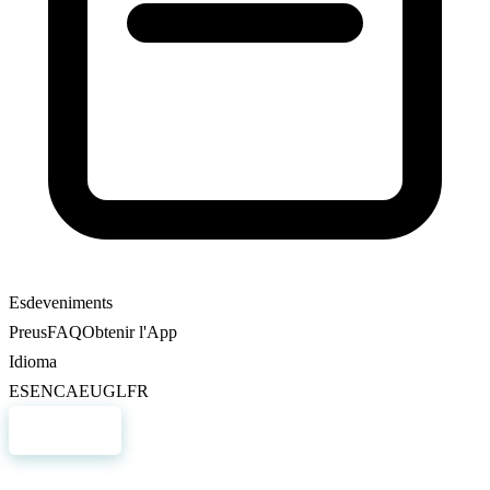
Esdeveniments
Preus
FAQ
Obtenir l'App
Idioma
ES
EN
CA
EU
GL
FR
Registre