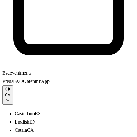
Esdeveniments
Preus
FAQ
Obtenir l'App
CA
Castellano
ES
English
EN
Catala
CA