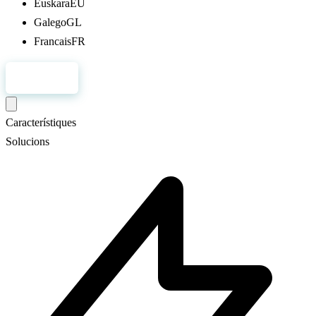
Euskara
EU
Galego
GL
Francais
FR
Registre
Característiques
Solucions