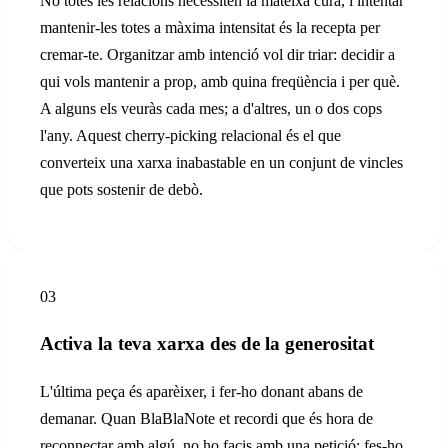
No totes les relacions necessiten la mateixa cura, i intentar
mantenir-les totes a màxima intensitat és la recepta per
cremar-te. Organitzar amb intenció vol dir triar: decidir a
qui vols mantenir a prop, amb quina freqüència i per què.
A alguns els veuràs cada mes; a d'altres, un o dos cops
l'any. Aquest cherry-picking relacional és el que
converteix una xarxa inabastable en un conjunt de vincles
que pots sostenir de debò.
03
Activa la teva xarxa des de la generositat
L'última peça és aparèixer, i fer-ho donant abans de
demanar. Quan BlaBlaNote et recordi que és hora de
reconnectar amb algú, no ho facis amb una petició: fes-ho