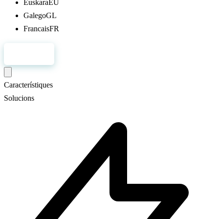
Euskara
EU
Galego
GL
Francais
FR
Registre
Característiques
Solucions