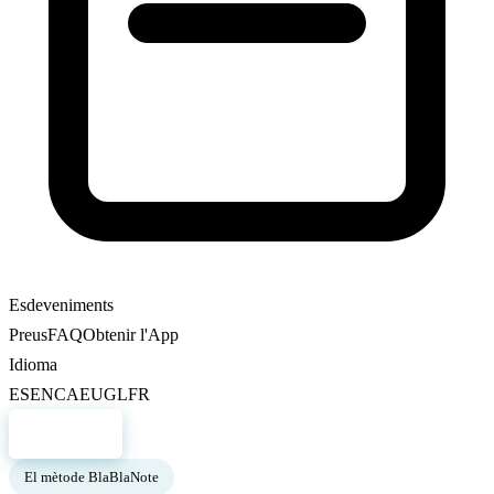
Esdeveniments
Preus
FAQ
Obtenir l'App
Idioma
ES
EN
CA
EU
GL
FR
Registre
El mètode BlaBlaNote