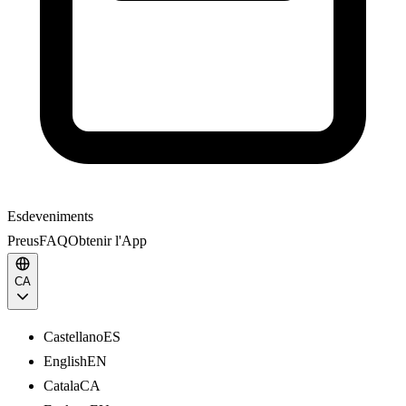
Esdeveniments
Preus
FAQ
Obtenir l'App
CA
Castellano
ES
English
EN
Catala
CA