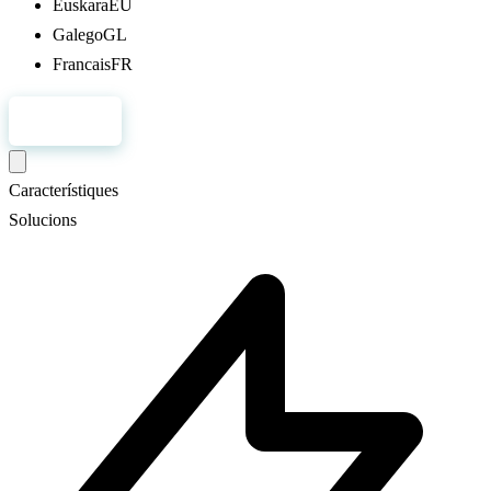
Euskara
EU
Galego
GL
Francais
FR
Registre
Característiques
Solucions