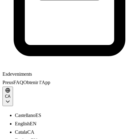
Esdeveniments
Preus
FAQ
Obtenir l'App
CA
Castellano
ES
English
EN
Catala
CA