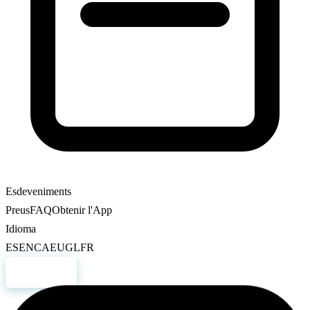
Esdeveniments
Preus
FAQ
Obtenir l'App
Idioma
ES
EN
CA
EU
GL
FR
Registre