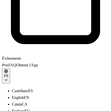
Événements
Prix
FAQ
Obtenir l'App
FR
Castellano
ES
English
EN
Catala
CA
Euskara
EU