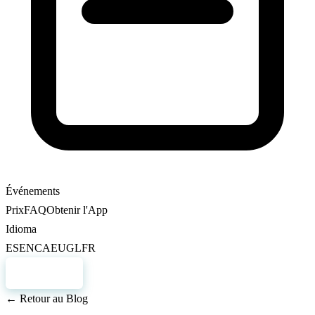
Événements
Prix
FAQ
Obtenir l'App
Idioma
ES
EN
CA
EU
GL
FR
S'inscrire
← Retour au Blog